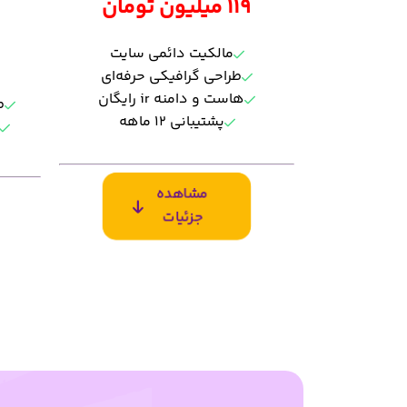
119 میلیون تومان
9
مالکیت دائمی سایت
طراحی گرافیکی حرفه‌ای
هاست و دامنه ir رایگان
ط
پشتیبانی ۱۲ ماهه
مشاهده
جزئیات
مالکیت دائمی
ما
طرح گرافیکی حرفه‌ای
طر
طراحی طبق رنگ سازمانی شما
طر
سازگار و انطباق‌پذیر در موبایل
سا
اجرای پروتکل امنیتی SSL
مو
اجرای پارامتر A تا C در
اج
GTMetrix