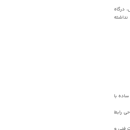
 درگاه
نداشته
ساده با
حی رابط
ت فنی و