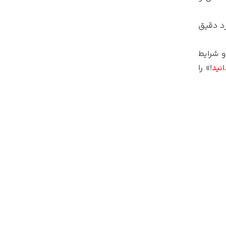
رد دقیق
و شرایط
نید
!» را