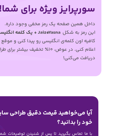
سورپرایز ویژه برای شما!
هاست رایگان (یک‌سال)
ix
دامنه ir رایگان (یک‌سال)
ها
پشتیبانی ۱۲ ماهه
داخل همین صفحه یک رمز مخفی وجود داره.
دامنه 
ایجاد و ثبت محتوای صفحات
این رمز به شکل
JaizeYasna
+ یک کلمه انگلیس
پشت
اصلی
کافیه اون کلمه‌ی انگلیسی رو پیدا کنی و موقع ار
ای
امکان ایجاد صفحات نامحدود
اص
اعلام کنی. در عوض، ۱۰٪ تخفیف بیشتر برای
طرا
بخش بلاگ و مقالات
ام
دریافت می‌کنی!
کامنت در وبلاگ سایت
بخ
امکان مدیریت کامنت‌ها
کا
صفحه تیم ما
ام
پرسش‌های متداول
صف
طراحی بنر اسلایدر هوم
پر
ثبت محصول
طر
دسته‌بندی نامحدود محصولات
ثب
آیا می‌خواهید قیمت دقیق طراحی
سای
امکان دسته‌بندی محصول
دس
امتیاز به محصولات
خود را بدانید؟
ام
سبد خرید
ام
با ما تماس بگیرید تا پس از شنیدن توضیحات شما