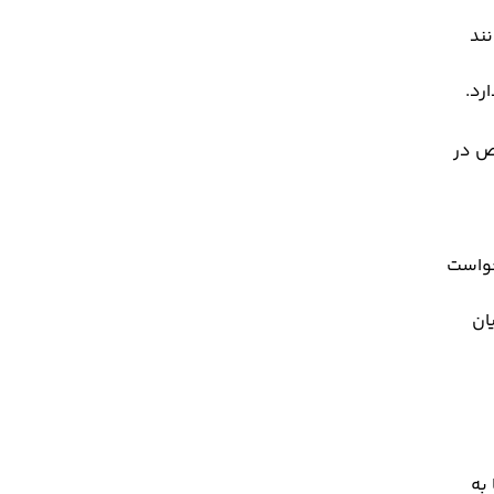
ند
رد.
صص در
خواست
ان
به