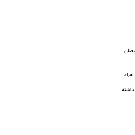
خصصان
فراد
 داشته